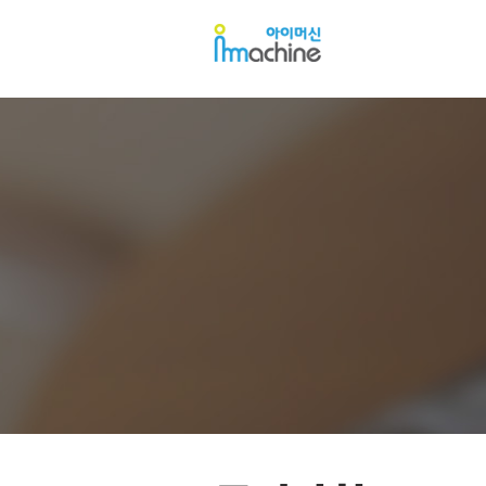
아
아
이
이
머
머
신
신